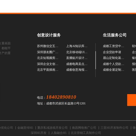
创意设计服务
生活服务公司
注重画面
苏州微信交互推文设计
上海AI知识库搭建
成都工资贷中介公司
轻
，都能平
深圳朋友圈广告图设计
北京移动端UI设计公司
企业贷款申请
企
资产的重
北京短视频剪辑处理
直播贴片设计公司
眉山定制化装修公司
深圳企业文创设计公司
成都电商卖点图设计公司
成都个人贷款代办公司
报
北京平面插画设计公司
成都创意海报设计公司
成都全屋定制公司
医
18402890810
电话：
地址：成都市武侯区长益路13号1201
价优化公司
金融宣传H5
重庆私域游戏开发公司
南昌网络推广公司
三亚H5开发制作公司
微
深圳H5开发
人脸融合H5
北京营销工具制作公司