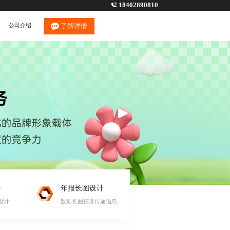
18402890810
公司介绍
了解详情
计
年报长图设计
设计
数据长图精准传递信息