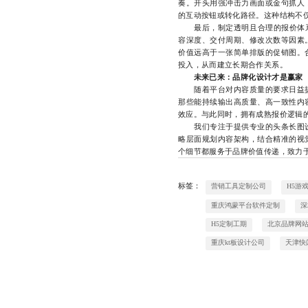
奏。开头用强冲击力画面或金句抓人
的互动按钮或转化路径。这种结构不
最后，制定透明且合理的报价体系。
容深度、交付周期、修改次数等因素
价值远高于一张简单排版的促销图。
投入，从而建立长期合作关系。
未来已来：品牌化设计才是赢家
随着平台对内容质量的要求日益提
那些能持续输出高质量、高一致性内
效应。与此同时，拥有成熟报价逻辑
我们专注于提供专业的头条长图设
略层面规划内容架构，结合精准的视
个细节都服务于品牌价值传递，致力于让
标签：
营销工具定制公司
H5游
重庆鸿蒙平台软件定制
深
H5定制工期
北京品牌网
重庆kt板设计公司
天津快