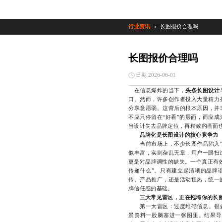
行业资讯
长图报价合理吗
>
长图报价合理吗
日期 2026-06-01
在信息爆炸的当下，
头条长图设计
口。然而，许多创作者投入大量精力
分享意愿弱。这背后的根本原因，并
不应只停留在“好看”的层面，而应
当设计失去品牌定位，再精致的画面
品牌化是长图设计的核心竞争力
当前市场上，不少长图作品陷入“视
似丰富，实则杂乱无章，用户一眼扫
更是对品牌调性的缺失。一个真正有
传递什么”。只有建立起清晰的品牌
传、产品推广，还是活动预热，统一
牌信任感的基础。
三大常见雷区，正在拖垮你的长
第一大雷区：过度堆砌信息。很多设
景资料一股脑塞进一张图里。结果导