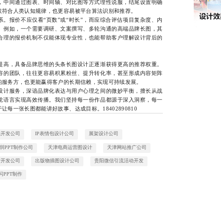
，中间通过图表、时间轴、对比图等方式理性说服，结尾设置明确
仅符合人类认知规律，也更容易被平台算法识别和推荐。
报价不应仅看“页数”或“时长”，而应综合评估项目复杂度、内
。例如，一个需要调研、文案撰写、多轮沟通的高端品牌长图，其
合理的报价机制不仅能体现专业性，也能帮助客户理解设计背后的
高，具备品牌思维的头条长图设计正逐渐获得更高的推荐权重。
容的团队，往往更容易积累粉丝、提升转化率，甚至形成内容矩阵
的服务方，也更能赢得客户的长期信赖，实现可持续发展。
计服务，深谙品牌化表达与用户心理之间的微妙平衡，擅长从战
觉语言实现高效传播。我们坚持每一份作品都源于深入洞察，每一
每一张长图都能讲好故事、达成目标。18402890810
戏开发公司
IP表情包设计公司
展架设计公司
圳PPT制作公司
天津电商运营图设计
天津网站推广公司
站开发公司
出版物插图设计公司
贵阳微信引流活动开发
闪PPT制作