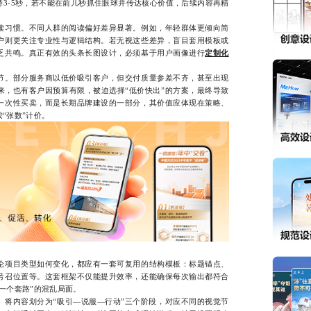
3-5秒，若不能在前几秒抓住眼球并传达核心价值，后续内容再精
习惯。不同人群的阅读偏好差异显著。例如，年轻群体更倾向简
户则更关注专业性与逻辑结构。若无视这些差异，盲目套用模板或
乏共鸣。真正有效的头条长图设计，必须基于用户画像进行
定制化
。部分服务商以低价吸引客户，但交付质量参差不齐，甚至出现
来，也有客户因预算有限，被迫选择“低价快出”的方案，最终导致
一次性买卖，而是长期品牌建设的一部分，其价值应体现在策略、
“张数”计价。
项目类型如何变化，都应有一套可复用的结构模板：标题锚点、
号召位置等。这套框架不仅能提升效率，还能确保每次输出都符合
一个套路”的混乱局面。
内容划分为“吸引—说服—行动”三个阶段，对应不同的视觉节