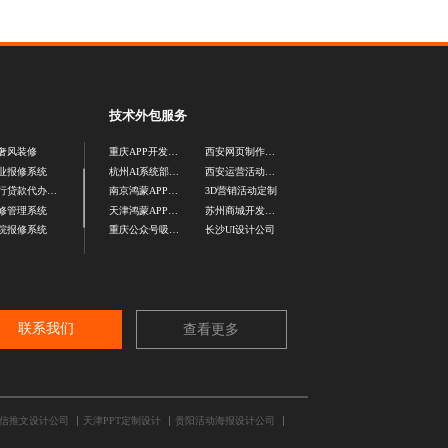
技术外包服务
奢风装修
重庆APP开发公司
西安网页制作公司
业报修系统
杭州AI系统部署公司
西安运营活动开发公司
银行贷款代办公司
南京鸿蒙APP开发公司
3D营销活动定制
修管理系统
天津鸿蒙APP开发公司
苏州商城开发公司
院报修系统
重庆公众号吸粉活动开发
长沙UI设计公司
联系我们
查看更多
信推文设计公司
天津PPT定制设计
贵阳活动海报设计公司