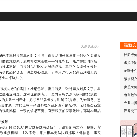
最新文
头条长图设计
长图报
早已不再只是简单的图文拼接，而是品牌传播与用户触达的关键入
打磨视觉效果，最终却收效甚微——转化率低、用户停留时间短、
虚拟IP
非技术不足，而是对“品牌化”思维的忽视。真正的头条长图设计，
IP设计
成为承载品牌价值、传递核心信息、引导用户行为的商业沟通工具。
也难以打动人心。
微信裂
参照实例
觉内卷”的陷阱：堆砌色彩、滥用特效、强行塞入过多文字。看
过便迅速滑走。这种现象的背后，是对目标受众阅读习惯的漠视，
电商包
效的头条长图设计，必须从品牌出发，明确“我是谁、为谁服务、想
专业口
语言体系，才能让每一张图都成为品牌资产的延伸。无论是企业宣
的视觉风格、一致的信息节奏、有辨识度的叙事逻辑，都是构建品
设备交
图效果
计师误以为“内容越多越有价值”，于是将所有卖点、数据、背
致重点模糊、主次不分，用户根本无法快速抓取关键信息。事实