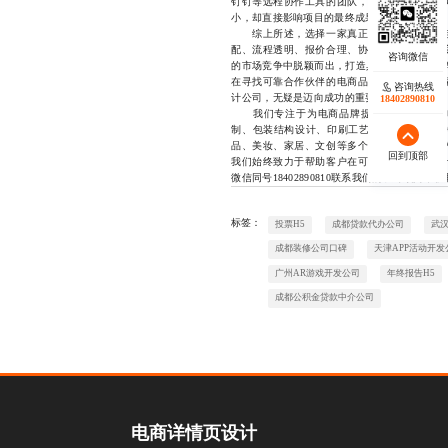
钉钉等远程协作工具的团队，实现文件共享、
小，却直接影响项目的最终成果与客户满意度。
综上所述，选择一家真正具备高性价比的电
配、流程透明、报价合理、协作顺畅等多个维
的市场竞争中脱颖而出，打造具有记忆点的品牌
在寻找可靠合作伙伴的电商品牌而言，找到一
咨询热线
计公司，无疑是迈向成功的重要一步。
18402890810
我们专注于为电商品牌提供专业的一站式
制、包装结构设计、印刷工艺推荐及全流程落地
品、美妆、家居、文创等多个领域。凭借稳定
回到顶部
我们始终致力于帮助客户在可控预算内实现设
微信同号18402890810联系我们的设计顾
标签：
投票H5
成都贷款代办公司
武汉
成都装修公司口碑
天津APP活动开发
广州AR游戏开发公司
年终报告H5
成都公积金贷款中介公司
电商详情页设计