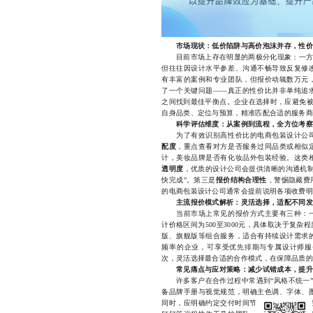
市场现状：低价陷阱与高价泡沫并存，性价
目前市场上存在明显的两极分化现象：一方
但往往因设计水平参差、沟通不畅导致反复修
有丰富的案例和专业团队，但报价动辄数万元
了一个关键问题——真正的性价比并非单纯追
之间找到最佳平衡点。企业在选择时，应避免被
自身品类、定位与预算，精准匹配合适的服务商
科学评估维度：从案例到流程，全方位考察
为了有效识别高性价比的电商包装设计公司
配度
，重点查看对方是否服务过同品类或相似
计，美妆品牌是否有化妆品外包装经验。这类
透明度
，优质的设计公司会提供清晰的沟通机制
快完成”。第三是
报价结构合理性
，警惕隐藏费
的电商包装设计公司通常会提前说明各项收费明
主流报价模式解析：灵活选择，适配不同发
当前市场上常见的报价方式主要有三种：一
计价格区间为500至3000元，具体取决于复
版、旗舰版等组合服务，适合有持续设计需求
频率的企业，可享受优先排期与专属设计师服
次，灵活选择最合适的合作模式，在保障品质的
常见痛点与应对策略：减少试错成本，提升
许多客户在合作过程中常遇到“风格不统一”“
备品牌手册与视觉规范，明确主色调、字体、
同时，应明确约定交付时间节点与修改次数，避免无