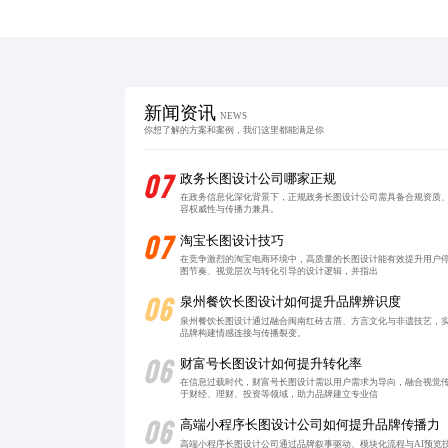
新闻资讯
NEWS
你想了解的方案和案例，我们这里都能满足你
07
政务长图设计公司哪家正规
在政务信息化深化背景下，正规政务长图设计公司需具备合规资质
容权威性与传播力兼具。
07
淘宝长图设计技巧
在竞争激烈的淘宝电商环境中，高质量的长图设计能有效提升用户
图节奏、视觉层次与转化引导的设计逻辑，并指出
06
泉州餐饮长图设计如何提升品牌辨识度
泉州餐饮长图设计通过融合闽南红砖古厝、方言文化与非遗技艺，实
品牌构建情感连接与传播裂变。
06
财富号长图设计如何提升转化率
在信息过载时代，财富号长图设计需以用户需求为导向，融合视觉
于财经、理财、投资等领域，助力品牌建立专业信
06
高端小程序长图设计公司如何提升品牌传播力
高端小程序长图设计公司通过品牌叙事驱动、模块化流程与AI预览