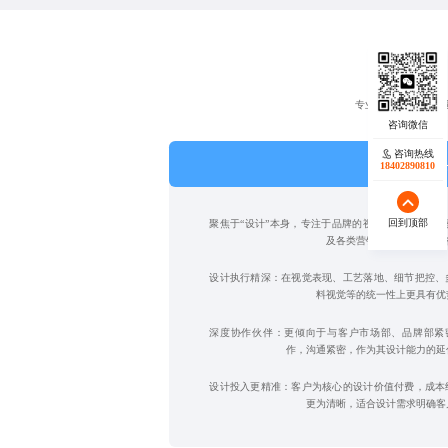
专业设计公司深耕视
咨询热线
专业设
18402890810
回到顶部
聚焦于“设计”本身，专注于品牌的视觉识别、用户体
及各类营销物料的创意与执
设计执行精深：在视觉表现、工艺落地、细节把控、
料视觉等的统一性上更具有优
深度协作伙伴：更倾向于与客户市场部、品牌部紧
作，沟通紧密，作为其设计能力的延
设计投入更精准：客户为核心的设计价值付费，成本
更为清晰，适合设计需求明确客