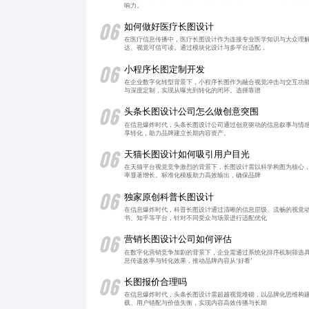
响力。
06
如何做好医疗长图设计
在医疗信息传播中，医疗长图设计作为连接专业医学知识与大众理
达、视觉可信可读。通过模块化设计与多平台适配，
06
小程序长图定制开发
在企业数字化转型背景下，小程序长图作为融合视觉冲击与交互功
与深度定制，实现从曝光到转化的闭环。选择靠谱
06
头条长图设计公司怎么做创意突围
在信息爆炸时代，头条长图设计公司通过创意驱动的信息叙事与情
享转化，助力品牌建立长期内容资产。
06
天猫长图设计如何吸引用户目光
在天猫平台视觉竞争激烈的背景下，长图设计需以科学构图为核心
率显著增长。标准化模板助力高效输出，确保品牌
06
独家原创科普长图设计
在信息爆炸时代，科普长图设计通过清晰的信息层级、流畅的视觉
书、知乎等平台，针对不同受众与场景进行适配优化
06
营销长图设计公司如何评估
在数字化营销竞争加剧的背景下，企业需通过系统化排序机制筛选
息传递效率与转化效果，推动品牌内容从‘好看’
06
长图报价合理吗
在信息爆炸时代，头条长图设计需超越视觉堆砌，以品牌化思维构
载、用户错配与价值失衡，实现内容高效传播与长期