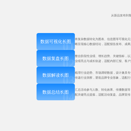
从新品发布到
将复杂数据转化为图表、信息图等可视化元
数据可视化长图
晰呈现核心数据结论，适配报告发布、成果
整合阶段性业绩、增长趋势、关键指标，以
数据复盘长图
业绩亮点与成长轨迹，适配内部汇报、客户
梳理行业趋势、市场调研数据，设计兼具专
数据解读长图
传递行业洞察，塑造品牌专业形象，适配行
汇总活动参与人数、转化效果、传播数据等
数据总结长图
配关键亮点提炼，适配活动复盘、品牌宣传