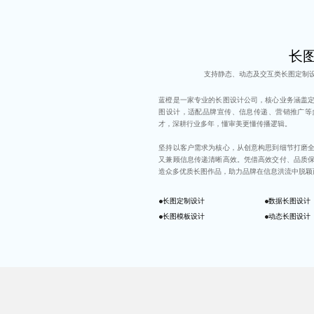
长图
支持静态、动态及交互类长图定制
蓝橙是一家专业的长图设计公司，核心业务涵盖
图设计，适配品牌宣传、信息传递、营销推广等
才，深耕行业多年，懂审美更懂传播逻辑。
坚持以客户需求为核心，从创意构思到细节打磨
又兼顾信息传递清晰高效。凭借高效交付、品质
造众多优质长图作品，助力品牌在信息洪流中脱颖
长图定制设计
数据长图设计
长图模板设计
动态长图设计